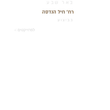
באר שבע
רח' חיל הנדסה
בביצוע
< לפרוייקטים