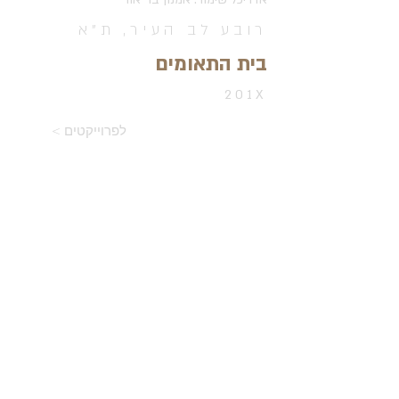
רובע לב העיר, ת"א
בית התאומים
201X
< לפרוייקטים