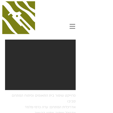
פרוייקט שימור בית התאומים ופיתוח המתחם
סביבו
אדריכלית המתחם: עדה כרמי-מלמד
אדריכל שימור: אמנון בר-אור