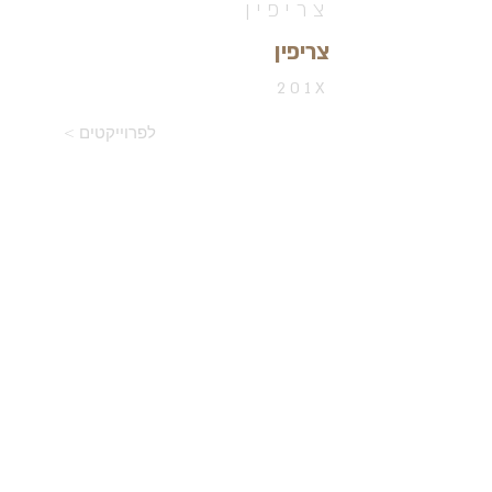
צריפין
צריפין
201X
< לפרוייקטים