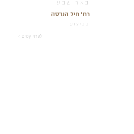
באר שבע
רח' חיל הנדסה
בביצוע
< לפרוייקטים