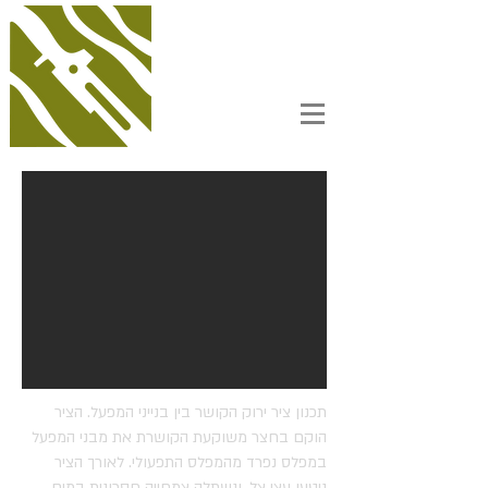
תכנון ציר ירוק הקושר בין בנייני המפעל. הציר
הוקם בחצר משוקעת הקושרת את מבני המפעל
במפלס נפרד מהמפלס התפעולי. לאורך הציר
ניטעו עצי צל, ונשתלה צמחייה חסכונית במים.